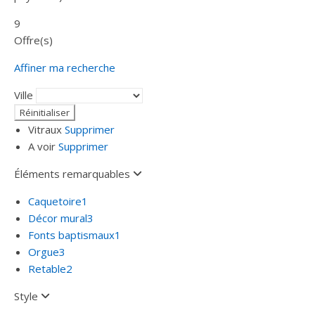
9
Offre(s)
Affiner ma recherche
Ville
Vitraux
Supprimer
A voir
Supprimer
Éléments remarquables
Caquetoire
1
Décor mural
3
Fonts baptismaux
1
Orgue
3
Retable
2
Style