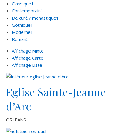
Classique
1
Contemporain
1
De curé / monastique
1
Gothique
1
Moderne
1
Roman
5
Affichage Mixte
Affichage Carte
Affichage Liste
Eglise Sainte-Jeanne
d’Arc
ORLEANS