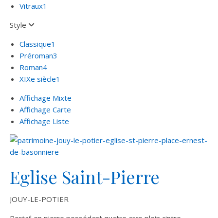
Vitraux
1
Style
Classique
1
Préroman
3
Roman
4
XIXe siècle
1
Affichage Mixte
Affichage Carte
Affichage Liste
Eglise Saint-Pierre
JOUY-LE-POTIER