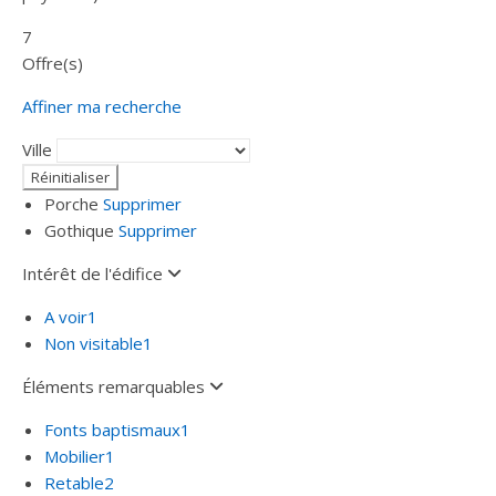
7
Offre(s)
Affiner ma recherche
Ville
Porche
Supprimer
Gothique
Supprimer
Intérêt de l'édifice
A voir
1
Non visitable
1
Éléments remarquables
Fonts baptismaux
1
Mobilier
1
Retable
2