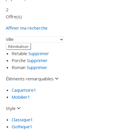
2
Offre(s)
Affiner ma recherche
Ville
Retable
Supprimer
Porche
Supprimer
Roman
Supprimer
Éléments remarquables
Caquetoire
1
Mobilier
1
Style
Classique
1
Gothique
1