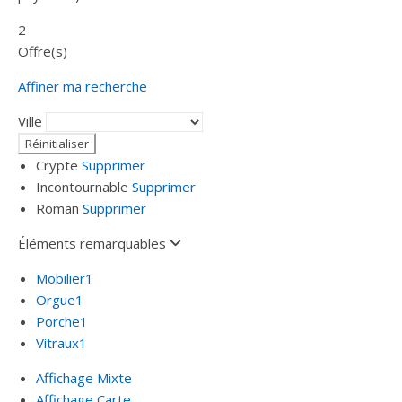
2
Offre(s)
Affiner ma recherche
Ville
Crypte
Supprimer
Incontournable
Supprimer
Roman
Supprimer
Éléments remarquables
Mobilier
1
Orgue
1
Porche
1
Vitraux
1
Affichage Mixte
Affichage Carte