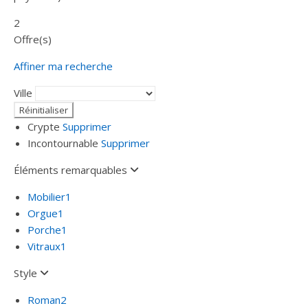
2
Offre(s)
Affiner ma recherche
Ville
Crypte
Supprimer
Incontournable
Supprimer
Éléments remarquables
Mobilier
1
Orgue
1
Porche
1
Vitraux
1
Style
Roman
2