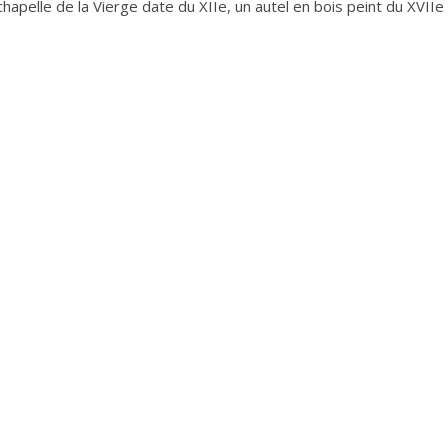
hapelle de la Vierge date du XIIe, un autel en bois peint du XVIIe
Leaflet
| ©
OpenStreetMap
contributor