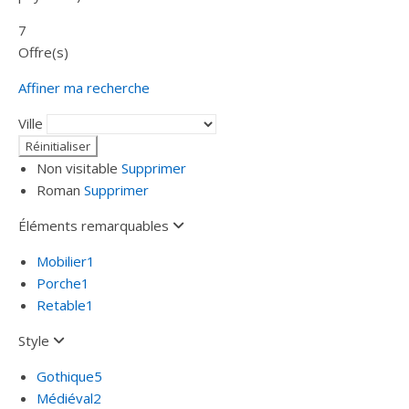
7
Offre(s)
Affiner ma recherche
Ville
Non visitable
Supprimer
Roman
Supprimer
Éléments remarquables
Mobilier
1
Porche
1
Retable
1
Style
Gothique
5
Médiéval
2