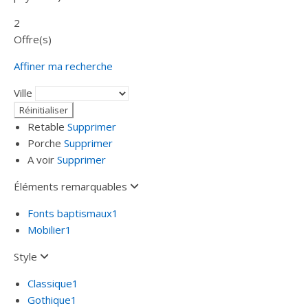
2
Offre(s)
Affiner ma recherche
Ville
Retable
Supprimer
Porche
Supprimer
A voir
Supprimer
Éléments remarquables
Fonts baptismaux
1
Mobilier
1
Style
Classique
1
Gothique
1