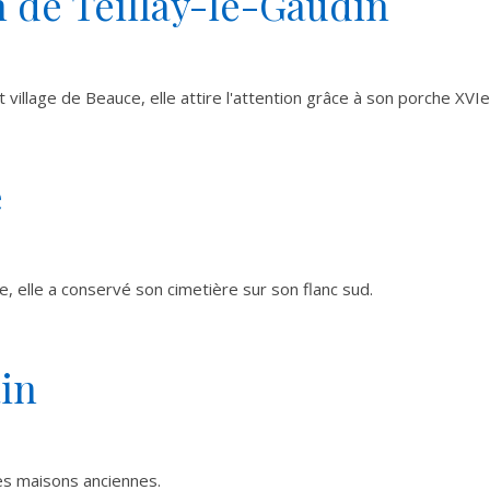
n de Teillay-le-Gaudin
 village de Beauce, elle attire l'attention grâce à son porche XVIe
e
le, elle a conservé son cimetière sur son flanc sud.
in
des maisons anciennes.