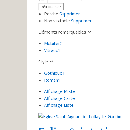
Porche
Supprimer
Non visitable
Supprimer
Éléments remarquables
Mobilier
2
Vitraux
1
Style
Gothique
1
Roman
1
Affichage Mixte
Affichage Carte
Affichage Liste