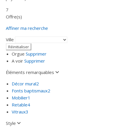
7
Offre(s)
Affiner ma recherche
Ville
Orgue
Supprimer
A voir
Supprimer
Éléments remarquables
Décor mural
2
Fonts baptismaux
2
Mobilier
1
Retable
4
Vitraux
3
Style