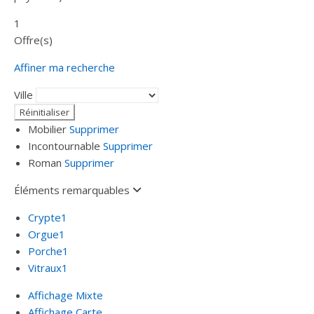
1
Offre(s)
Affiner ma recherche
Ville
Mobilier
Supprimer
Incontournable
Supprimer
Roman
Supprimer
Éléments remarquables
Crypte
1
Orgue
1
Porche
1
Vitraux
1
Affichage Mixte
Affichage Carte